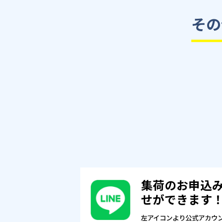
その
集荷のお申込
せができます
左アイコンより公式アカウ